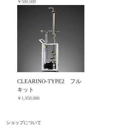
価格
￥500,000
CLEARINO-TYPE2 フル
キット
価格
￥1,950,000
ショップについて
株式会社 浪速工作所
大阪府堺市南区高尾3-3287-2