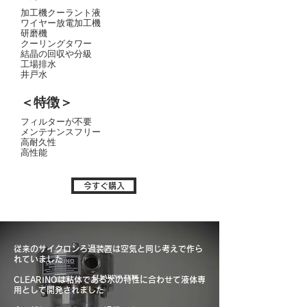
加工機クーラント液
ワイヤー放電加工機
研磨機
クーリングタワー
結晶の回収
や分級
工場排水
井戸水
＜特徴＞
フィルターが不要
メンテナンスフリー
高耐久性
高性能
今すぐ購入
従来のサイクロンろ過装置は空気と同じ考えで作ら
れていました
​CLEARINO-TYPEⅠ
CLEARINOは粘体である水の特性に合わせて液体専
用として開発されました