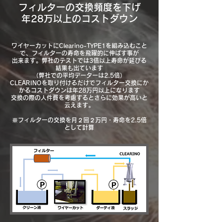
フィルターの交換頻度を下げ
年28万以上のコストダウン
ワイヤーカットにClearino-TYPE1を組み込むこと
で、フィルターの寿命を飛躍的に伸ばす事が
出来ます。弊社のテストでは3倍以上寿命が延びる
結果も出ています
（弊社での平均データーは2.5倍）
CLEARINOを取り付けるだけでフィルター交換にか
かるコストダウンは年28万円以上になります
交換の際の人件費を考慮するとさらに効果が高いと
云えます。
※フィルターの交換を月２回２万円・寿命を2.5倍
として計算