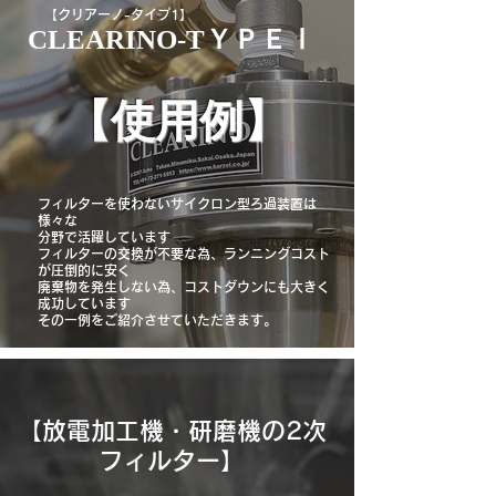
​【クリアーノ-タイプ1】
​CLEARINO-TＹＰＥⅠ
​【使用例】
フィルターを使わないサイクロン型ろ過装置
は
様々な
分野で活躍しています
フィルターの交換が不要な為、ランニングコスト
が圧倒的に安く
廃棄物を発生しない為、コストダウンにも大きく
成功しています
​その一例をご紹介させていただきます。
【放電加工機・研磨機の2次
フィルター】