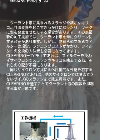
クーラント液に含まれるスラッジや細かなキリ
コ。寸法変異を起こすきっかけになったり、ワーク
に傷を発生させたりする場合があります。その為最
新の加工技術では、クーラント液を常にクリーンに
する必要があります。しかし、物理ろ過であるフィ
ルターの場合、ランニングコストがかかり、フィル
ターの交換の人件費も必要になってきます。
CLEARINOーTYPEⅠであれば、フィルターを使わ
ずサイクロンでスラッジやキリコを除去する為、そ
れらの心配が不要になります。
同じサイクロン方式に比べ圧倒的な性能を有する
CLEARINOであれば、他のサイクロンでは除去でき
ないサイズのスラッジまで除去可能です。また、
CLEARINOを通すことでクーラント液の腐敗を抑制
する事が可能です。