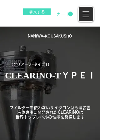
購入する
EZ
カート
​NANIWA-KOUSAKUSHO
​【クリアーノｰタイプ1】
​CLEARINO-TＹＰＥⅠ
フィルターを使わないサイクロン型ろ過装置
液体専用に開発されたCLEARINOは
​世界トップレベルの性能を発揮します